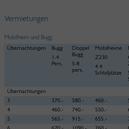
Vermietungen
Mobilheim und Bugg
Übernachtungen
Bugg
Doppel
Mobilheime
Bugg
1-4
Z230
Pers.
5-8
4 4
pers.
Schlafplätze
Übernachtungen
3
370.-
580.-
460.-
4
460.-
740.-
550.-
5
565.-
915.-
655.-
6
670.-
1090.-
760.-