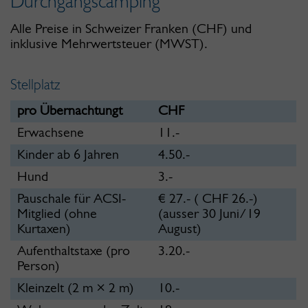
Durchgangscamping
Alle Preise in Schweizer Franken (CHF) und
inklusive Mehrwertsteuer (MWST).
Stellplatz
pro Übernachtungt
CHF
Erwachsene
11.-
Kinder ab 6 Jahren
4.50.-
Hund
3.-
Pauschale für ACSI-
€ 27.- ( CHF 26.-)
Mitglied (ohne
(ausser 30 Juni/19
Kurtaxen)
August)
Aufenthaltstaxe (pro
3.20.-
Person)
Kleinzelt (2 m × 2 m)
10.-