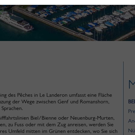
M
ng des Pêches in Le Landeron umfasst eine Fläche
Kreuzung der Wege zwischen Genf und Romanshorn,
BE
 Sprachen.
Pre
chifffahrtslinien Biel/Bienne oder Neuenburg-Murten,
An
en, zu Fuss oder mit dem Zug anreisen, werden Sie
Nü
äres Umfeld mitten im Grünen entdecken, wo Sie sich