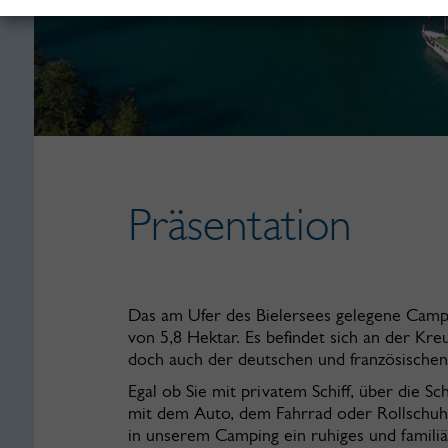
Präsentation
Das am Ufer des Bielersees gelegene Campi
von 5,8 Hektar. Es befindet sich an der 
doch auch der deutschen und französischen
Egal ob Sie mit privatem Schiff, über die S
mit dem Auto, dem Fahrrad oder Rollschuh
in unserem Camping ein ruhiges und famili