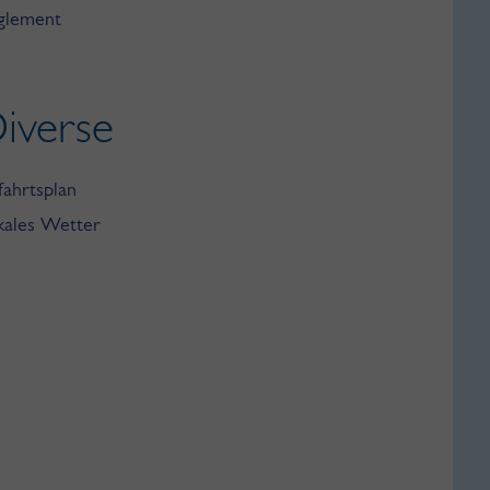
glement
iverse
fahrtsplan
kales Wetter