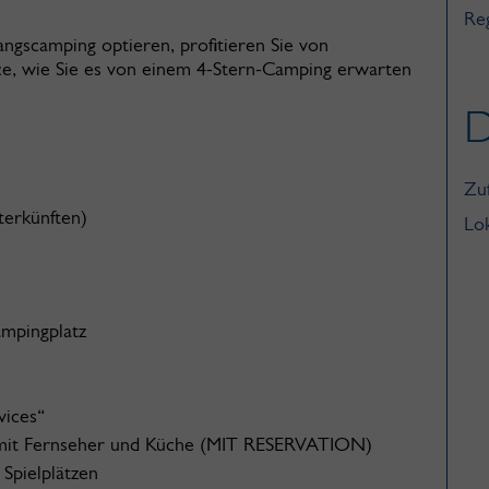
Re
ngscamping optieren, profitieren Sie von
ice, wie Sie es von einem 4-Stern-Camping erwarten
D
Zu
terkünften)
Lo
mpingplatz
vices“
n mit Fernseher und Küche (MIT RESERVATION)
 Spielplätzen